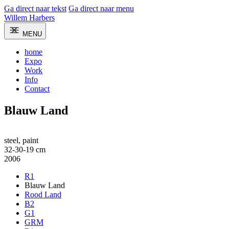
Ga direct naar tekst
Ga direct naar menu
Willem Harbers
MENU
home
Expo
Work
Info
Contact
Blauw Land
steel, paint
32-30-19 cm
2006
R1
Blauw Land
Rood Land
B2
G1
GRM