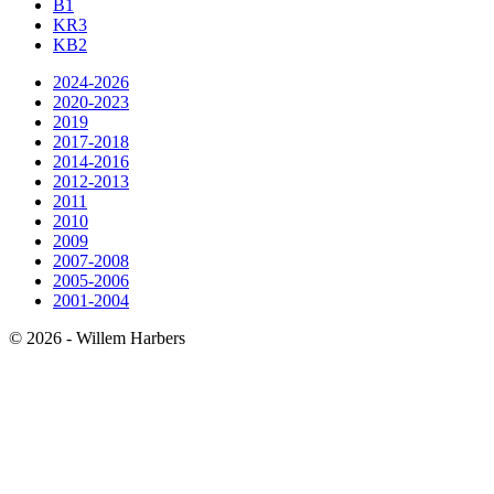
B1
KR3
KB2
2024-2026
2020-2023
2019
2017-2018
2014-2016
2012-2013
2011
2010
2009
2007-2008
2005-2006
2001-2004
© 2026 - Willem Harbers